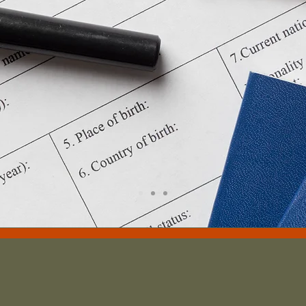
uaciones de Inmigr
onsiderar a Ducky Behavioral Solutions Inc. en su c
 la ciudadanía estadounidense. Sabemos que este
go y estresante y estamos aquí para ayudarlo a tr
parte del sistema lo más fácilmente posible.