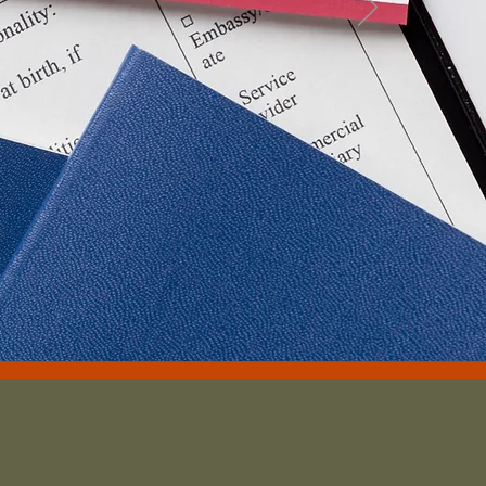
ación
amino hacia la
 puede ser un
avés de esta