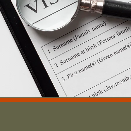
Eval
Gracias por c
obtención de
proceso lar